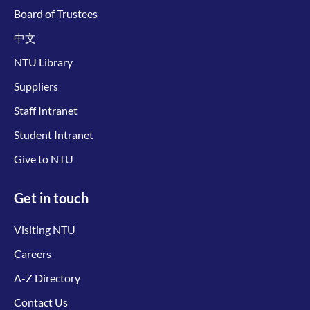
Board of Trustees
中文
NTU Library
Suppliers
Staff Intranet
Student Intranet
Give to NTU
Get in touch
Visiting NTU
Careers
A-Z Directory
Contact Us