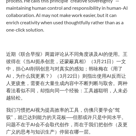
process. He calls this principle “creative sovereignty” —
maintaining human control and responsibility in human-AI
collaboration. AI may not make work easier, but it can
enrich creativity when used thoughtfully rather than as a
one-click solution.
近期《联合早报》两篇评论从不同角度谈及AI的使用。王
彼得在《当AI扼杀创意，还蒙蔽真相》（3月21日）一文
中，担心AI削弱创意与对真实的感知；韩咏梅在《用了
AI，为什么我更累？》（3月22日）则指出使用AI反而让
人更疲惫，需要在大量生成内容中不断判断与取舍。两种
看法看似不同，却指向同一个经验：工具越聪明，人未必
越轻松。
我们习惯把AI视为提高效率的工具，仿佛只要学会“驾
驭”，就已达到能力的天花板──但那或许只是中间水平。
问题不在于AI会不会取代创作，而在于我们把创作（及更
广义的思考与知识生产）停留在哪一层。