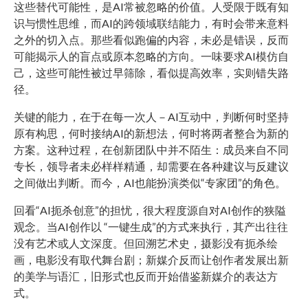
这些替代可能性，是AI常被忽略的价值。人受限于既有知
识与惯性思维，而AI的跨领域联结能力，有时会带来意料
之外的切入点。那些看似跑偏的内容，未必是错误，反而
可能揭示人的盲点或原本忽略的方向。一味要求AI模仿自
己，这些可能性被过早筛除，看似提高效率，实则错失路
径。
关键的能力，在于在每一次人－AI互动中，判断何时坚持
原有构思，何时接纳AI的新想法，何时将两者整合为新的
方案。这种过程，在创新团队中并不陌生：成员来自不同
专长，领导者未必样样精通，却需要在各种建议与反建议
之间做出判断。而今，AI也能扮演类似“专家团”的角色。
回看“AI扼杀创意”的担忧，很大程度源自对AI创作的狭隘
观念。当AI创作以 “一键生成”的方式来执行，其产出往往
没有艺术或人文深度。但回溯艺术史，摄影没有扼杀绘
画，电影没有取代舞台剧；新媒介反而让创作者发展出新
的美学与语汇，旧形式也反而开始借鉴新媒介的表达方
式。