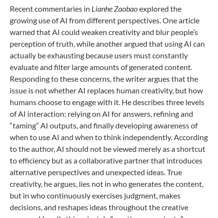
Recent commentaries in
Lianhe Zaobao
explored the
growing use of AI from different perspectives. One article
warned that AI could weaken creativity and blur people’s
perception of truth, while another argued that using AI can
actually be exhausting because users must constantly
evaluate and filter large amounts of generated content.
Responding to these concerns, the writer argues that the
issue is not whether AI replaces human creativity, but how
humans choose to engage with it. He describes three levels
of AI interaction: relying on AI for answers, refining and
“taming” AI outputs, and finally developing awareness of
when to use AI and when to think independently. According
to the author, AI should not be viewed merely as a shortcut
to efficiency but as a collaborative partner that introduces
alternative perspectives and unexpected ideas. True
creativity, he argues, lies not in who generates the content,
but in who continuously exercises judgment, makes
decisions, and reshapes ideas throughout the creative