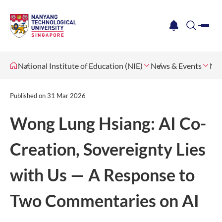
me
notification
search
National Institute of Education (NIE)
News & Events
Ne
Published on
31 Mar 2026
Wong Lung Hsiang: AI Co-
Creation, Sovereignty Lies
with Us — A Response to
Two Commentaries on AI