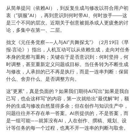
从简单提问（依赖AI），到反复生成与修改以符合用户初
衷（“驯服”AI），再到意识到何时带AI、何时放手――这
是三个不同的层次。近期关于创意被扼杀或人更疲惫的讨
论，多集中在第一、二层。
拙文《元任务觉察——人与AI“共舞探戈”》（2月19日《早
报·言论》）指出，人机互动可以从依赖生成，走向对任务
本身的觉察与重构；关键在于是否意识到：何时坚持，何
时调整，甚至重新定义问题或目标。当任务转为不断生成
与修改，人承担的已不再是执行，而是一连串判断：保留
什么、舍弃什么、是否调整方向。
这“更累”，真是负面的？如果我们期待AI写出“如果是我自
己写，也会这样写”的内容，第一次就给出“最优解”时，额
外的生成与修改自然显得多余；但在创作与知识生产中，
问题往往并不存在单一答案。AI所提供的，不是答案，而
是一组可能——就算没有AI，人在创作、撰稿、规划、设
计等任务的每一个过程，也离不开一连串的判断与取舍。