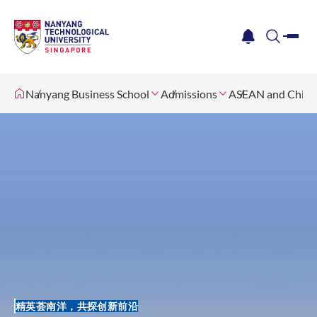
me
notification
search
Nanyang Business School
Admissions
ASEAN and China
精英荟南洋，共探创新前沿