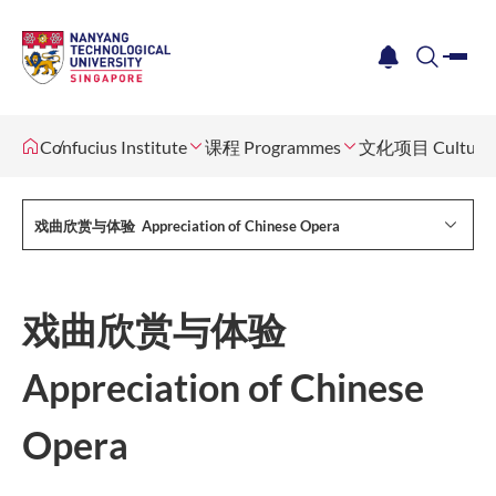
me
notification
search
Confucius Institute
课程 Programmes
文化项目 Cultural
戏曲欣赏与体验 Appreciation of Chinese Opera
戏曲欣赏与体验
Appreciation of Chinese
Opera