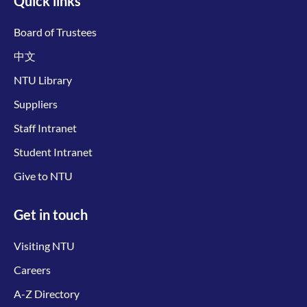
Quick links
Board of Trustees
中文
NTU Library
Suppliers
Staff Intranet
Student Intranet
Give to NTU
Get in touch
Visiting NTU
Careers
A-Z Directory