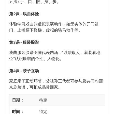
五法 : 手、口、眼、身、步。
第
2
课
-
戏曲体验
体验学习戏曲的虚拟表演动作，如无实体的开门进
门、上楼梯下楼梯，虚拟的骑马动作等。
第
3
课
-
服装脸谱
戏曲服装脸谱图腾代表内涵，“以貌取人，着装看地
位”认识脸谱的个性、人物化。
第
4
课
-
亲子互动
家庭亲子互动环节，父祖孙三代都可参与及共同勾画
京剧脸谱，可把成品带回家。
日期：
待定
时间：
待定