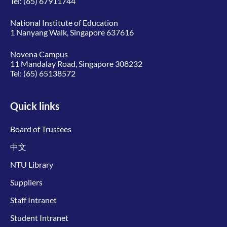
Tel:
(65) 67911744
National Institute of Education
1 Nanyang Walk, Singapore 637616
Novena Campus
11 Mandalay Road, Singapore 308232
Tel:
(65) 65138572
Quick links
Board of Trustees
中文
NTU Library
Suppliers
Staff Intranet
Student Intranet