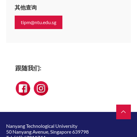
其他查询
tipm@ntu.edu.sg
跟随我们:
Nanyang Technological University
50 Nanyang Avenue, Singapore 639798