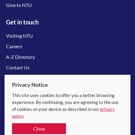
Give to NTU
Get in touch
Visiting NTU
Careers
A-Z Directory
Contact Us
Connect with us
Privacy Notice
This site uses cookies to offer you a better browsing
experience. By continuing, you are agreeing to the use
of cookies on your device as described in our
privacy
policy
.
© 2026 Nanyang Technological University
Close
Equality, Diversity and Inclusion
|
Legal