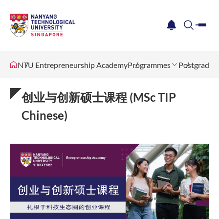
me
notification
search
NTU Entrepreneurship Academy
Programmes
Postgradua
创业与创新硕士课程 (MSc TIP
Chinese)