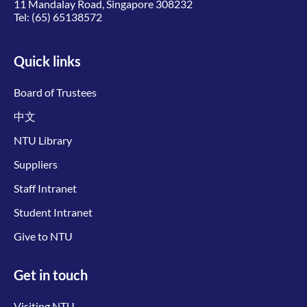
11 Mandalay Road, Singapore 308232
Tel:
(65) 65138572
Quick links
Board of Trustees
中文
NTU Library
Suppliers
Staff Intranet
Student Intranet
Give to NTU
Get in touch
Visiting NTU