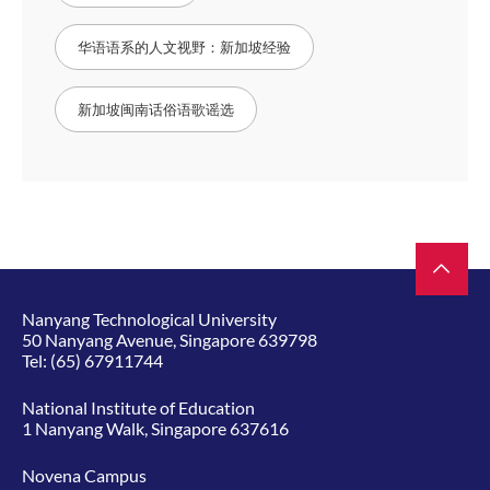
华语语系的人文视野：新加坡经验
新加坡闽南话俗语歌谣选
Nanyang Technological University
50 Nanyang Avenue, Singapore 639798
Tel:
(65) 67911744
National Institute of Education
1 Nanyang Walk, Singapore 637616
Novena Campus