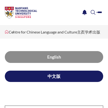
me
notification
search
Centre for Chinese Language and Culture
主页
学术出版
English
中文版